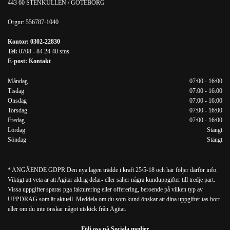
443 60 STENKULLEN / GÖTEBORG
Orgnr:
556787-1040
Kontor:
0302-22830
Tel:
0708 - 84 24 40
sms
E-post:
Kontakt
Måndag
07:00 - 16:00
Tisdag
07:00 - 16:00
Onsdag
07:00 - 16:00
Torsdag
07:00 - 16:00
Fredag
07:00 - 16:00
Lördag
Stängt
Söndag
Stängt
* ANGÅENDE GDPR Den nya lagen trädde i kraft 25/5-18 och här följer därför info.
Viktigt att veta är att Agitar aldrig delar- eller säljer några kunduppgifter till tredje part.
Vissa uppgifter sparas pga fakturering eller offerering, beroende på vilken typ av
UPPDRAG som är aktuell. Meddela om du som kund önskar att dina uppgifter tas bort
eller om du inte önskar något utskick från Agitar.
Följ oss på Sociala medier