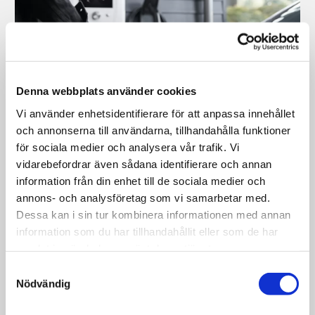
Denna webbplats använder cookies
Vi använder enhetsidentifierare för att anpassa innehållet
och annonserna till användarna, tillhandahålla funktioner
18/09/2023
-
Agitar Elservice
0 Kommentarer
för sociala medier och analysera vår trafik. Vi
vidarebefordrar även sådana identifierare och annan
Har du elbil i Göteborg? Kontakta oss
information från din enhet till de sociala medier och
för installation av laddbox
annons- och analysföretag som vi samarbetar med.
Dessa kan i sin tur kombinera informationen med annan
Har du skaffat elbil? Då är du inte ensam. När
information som du har tillhandahållit eller som de har
invånare i Göteborg ska köpa ny bil landar valet
samlat in när du har använt deras tjänster.
allt oftare på en elbil. Faktum är att under tredje
Samtyckesval
kvartalet 2022 utgjorde elbilar för första
Nödvändig
gången den största försäljningskategorin i