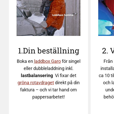
2. 
1.Din beställning
Från 
Boka en
laddbox Garo
för singel
install
eller dubbleladdning inkl.
ca 10 t
lastbalansering
Vi fixar det
och l
gröna rotavdraget
direkt på din
und
faktura – och vi tar hand om
behö
pappersarbetet!