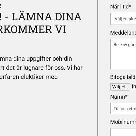
&
När i tid*
 - LÄMNA DINA
RKOMMER VI
Meddelan
 lämna dina uppgifter och din
rt det är lugnare för oss. Vi har
 erfaren elektiker med
Bifoga bild 
In
Välj FIL
Namn*
Mobilnum