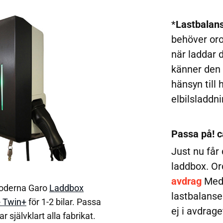
*
Lastbalan
behöver oro
när laddar 
känner den a
hänsyn till 
elbilsladdn
Passa på! c
Just nu får
laddbox. Or
avdrag
Med
 moderna Garo
Laddbox
lastbalanse
- Twin+
för 1-2 bilar. Passa
ej i avdrage
r självklart alla fabrikat.