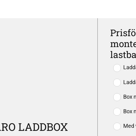
Prisf
monte
lastb
Ladda
Ladda
Box m
Box m
ARO LADDBOX
Med 