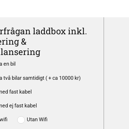
örfrågan laddbox inkl.
ring &
alansering
 en bil
 två bilar samtidigt ( + ca 10000 kr)
ed fast kabel
ed ej fast kabel
wifi
Utan Wifi