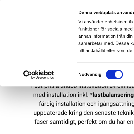
LADDBOX
UTB
Denna webbplats använde
Vi använder enhetsidentifie
funktioner för sociala medi
annan information från din
samarbetar med. Dessa kan
tillhandahållit eller som d
Laddbox hemma in
Samtyckesval
Nödvändig
Laddbox monterat och klart i Hovås – Vi
Fast pris & snabb installation av din 
med installation inkl. *
lastbalansering
färdig installation och igångsättnin
uppdaterade kring den senaste teknike
faser samtidigt, perfekt om du har en 