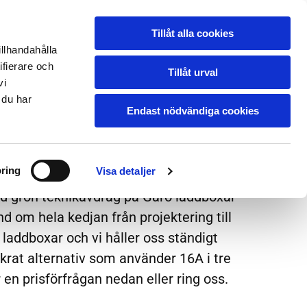
HETER
OM OSS
PRISFÖRFRÅGAN
Tillåt alla cookies
illhandahålla
ifierare och
Tillåt urval
vi
 du har
Endast nödvändiga cookies
 AGITAR Elservice
ring
Visa detaljer
 och det tycker vi på Agitar är viktigt.
med grön teknikavdrag på Garo laddboxar
nd om hela kedjan från projektering till
 laddboxar och vi håller oss ständigt
krat alternativ som använder 16A i tre
 en prisförfrågan nedan eller ring oss.