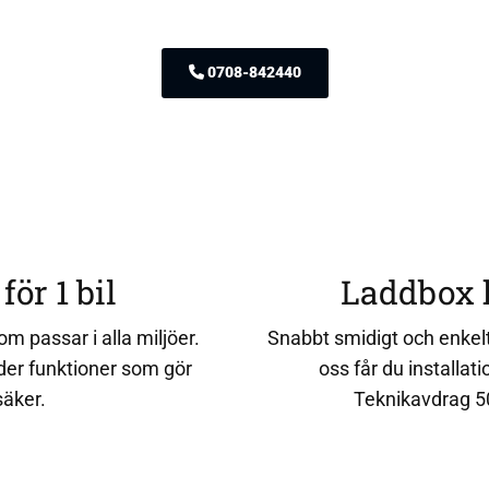
0708-842440
r 1 bil
Laddbox 
m passar i alla miljöer.
Snabbt smidigt och enkel
der funktioner som gör
oss får du installati
säker.
Teknikavdrag 50