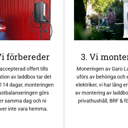
Vi förbereder
3. Vi monte
accepterad offert tills
Moneringen av Garo L
ation av laddbox tar det
uförs av behöriga och 
ill 14 dagar, monteringen
elektriker, vi har lång e
astbalanseringen görs
av montering av laddbo
er samma dag och ni
privathushåll, BRF & f
ver inte vara hemma.