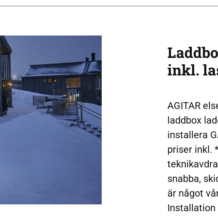
Laddbo
inkl. l
AGITAR else
laddbox ladd
installera G
priser inkl. 
teknikavdra
snabba, ski
är något vå
Installatio