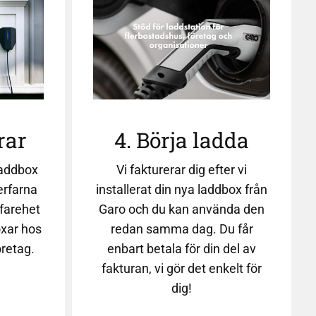
rar
4. Börja ladda
addbox
Vi fakturerar dig efter vi
erfarna
installerat din nya laddbox från
rfarehet
Garo och du kan använda den
xar hos
redan samma dag. Du får
öretag.
enbart betala för din del av
fakturan, vi gör det enkelt för
dig!