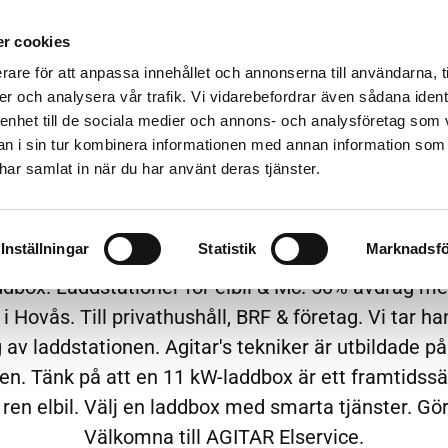
YTE LYSRÖR
FAST PRIS
KÖP ELTJÄNSTER
NY
r cookies
KONTAKT
rare för att anpassa innehållet och annonserna till användarna, t
er och analysera vår trafik. Vi vidarebefordrar även sådana ident
 enhet till de sociala medier och annons- och analysföretag som 
 i sin tur kombinera informationen med annan information som
e har samlat in när du har använt deras tjänster.
stallerat & klart i Hovås |
Inställningar
Statistik
Marknadsfö
 är en lokal laddbox installatör i Hovås med omnejd
laddbox. Laddstationer för elbil & Mc. 50% avdrag 
i Hovås. Till privathushåll, BRF & företag. Vi tar ha
g av laddstationen. Agitar's tekniker är utbildade på
n. Tänk på att en 11 kW-laddbox är ett framtidssä
ren elbil. Välj en laddbox med smarta tjänster. Gör
Välkomna till AGITAR Elservice.