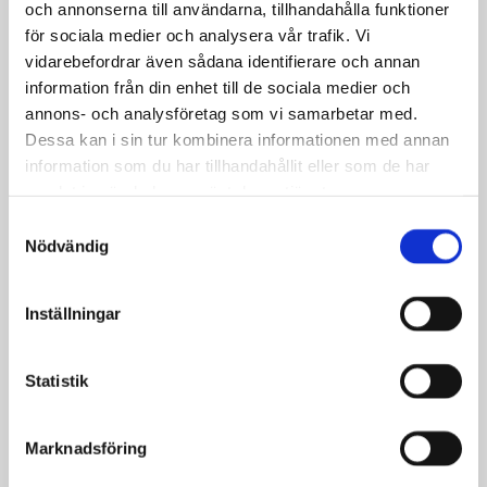
och annonserna till användarna, tillhandahålla funktioner
för sociala medier och analysera vår trafik. Vi
När i tid*
vidarebefordrar även sådana identifierare och annan
information från din enhet till de sociala medier och
annons- och analysföretag som vi samarbetar med.
Din adress*
Dessa kan i sin tur kombinera informationen med annan
information som du har tillhandahållit eller som de har
samlat in när du har använt deras tjänster.
Meddelande
Samtyckesval
Nödvändig
Inställningar
Statistik
Bifoga bild eller fil
Ingen fil vald
Välj FIL
Marknadsföring
Namn*