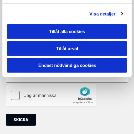
Visa detaljer
Företag eller BRF
Tillåt alla cookies
Mobilnummer*
Tillåt urval
Mail*
Endast nödvändiga cookies