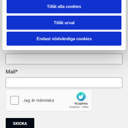
Namn*
Tillåt alla cookies
Tillåt urval
Företag eller BRF
Endast nödvändiga cookies
Mobilnummer*
Mail*