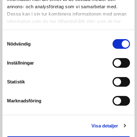
annons- och analysföretag som vi samarbetar med.
Utan Wifi
Dessa kan i sin tur kombinera informationen med annan
När i tid*
information som du har tillhandahållit eller som de har
samlat in när du har använt deras tjänster.
Samtyckesval
Nödvändig
Din adress*
Inställningar
Meddelande
Statistik
Marknadsföring
Bifoga bild eller fil
Visa detaljer
Ingen fil vald
Välj FIL