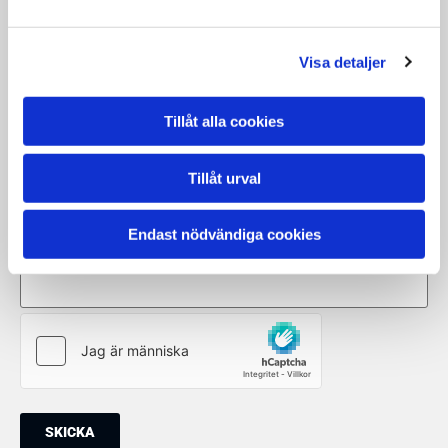
Namn*
Visa detaljer
Företag eller BRF
Tillåt alla cookies
Mobilnummer*
Tillåt urval
Endast nödvändiga cookies
Mail*