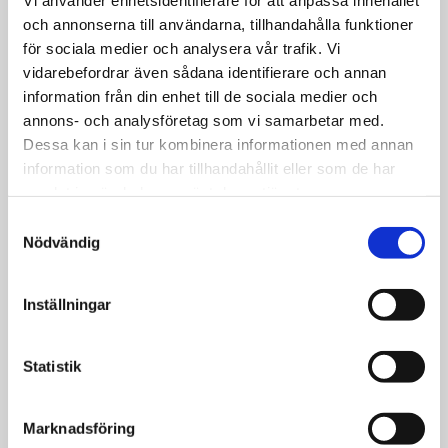
Utan Wifi
och annonserna till användarna, tillhandahålla funktioner
för sociala medier och analysera vår trafik. Vi
När i tid*
vidarebefordrar även sådana identifierare och annan
information från din enhet till de sociala medier och
annons- och analysföretag som vi samarbetar med.
Dessa kan i sin tur kombinera informationen med annan
Din adress*
information som du har tillhandahållit eller som de har
samlat in när du har använt deras tjänster.
Samtyckesval
Meddelande
Nödvändig
Inställningar
Statistik
Bifoga bild eller fil
Ingen fil vald
Välj FIL
Marknadsföring