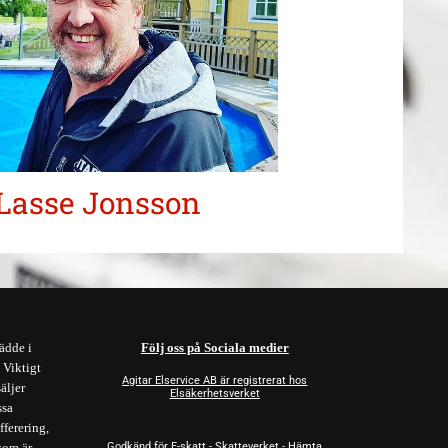
Lasse Jonsson
ädde i
Följ oss på Sociala medier
. Viktigt
Agitar Elservice AB är registrerat hos
säljer
Elsäkerhetsverket
ssa
fferering,
som är
Godkänd för F-skatt - Skatteverket - Hämta