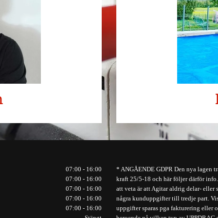
n
07:00 - 16:00
* ANGÅENDE GDPR Den nya lagen tr
07:00 - 16:00
kraft 25/5-18 och här följer därför info
07:00 - 16:00
att veta är att Agitar aldrig delar- eller 
07:00 - 16:00
några kunduppgifter till tredje part. Vi
07:00 - 16:00
uppgifter sparas pga fakturering eller o
Stängt
beroende på vilken typ av UPPDRAG 