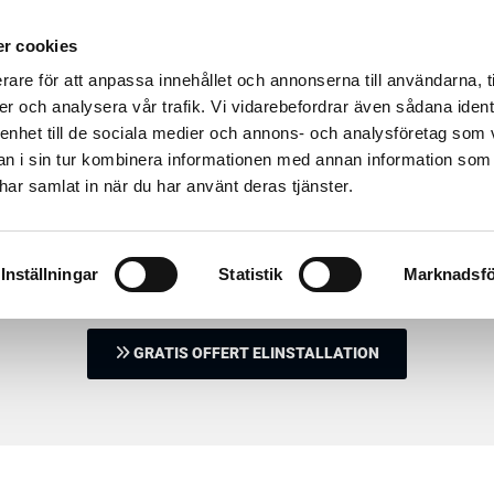
YTE LYSRÖR
FAST PRIS
KÖP ELTJÄNSTER
NY
r cookies
KONTAKT
rare för att anpassa innehållet och annonserna till användarna, t
er och analysera vår trafik. Vi vidarebefordrar även sådana ident
 enhet till de sociala medier och annons- och analysföretag som 
 i sin tur kombinera informationen med annan information som
fter till AGITAR ELSERVI
e har samlat in när du har använt deras tjänster.
 • Brandsäkerhet • Larm • Passa
Inställningar
Statistik
Marknadsfö
GRATIS OFFERT ELINSTALLATION