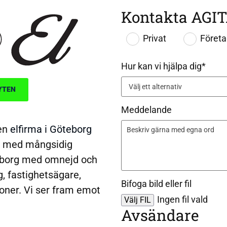
Kontakta AGIT
Privat
Föret
Hur kan vi hjälpa dig*
YTEN
Meddelande
ren
elfirma i Göteborg
e med mångsidig
teborg med omnejd och
, fastighetsägare,
Bifoga bild eller fil
oner. Vi ser fram emot
Ingen fil vald
Välj FIL
Avsändare