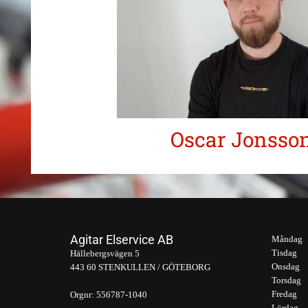
Oscar Jonsso
Agitar Elservice AB
Måndag
Tisdag
Hällebergsvägen 5
Onsdag
443 60 STENKULLEN / GÖTEBORG
Torsdag
Fredag
Orgnr:
556787-1040
Lördag