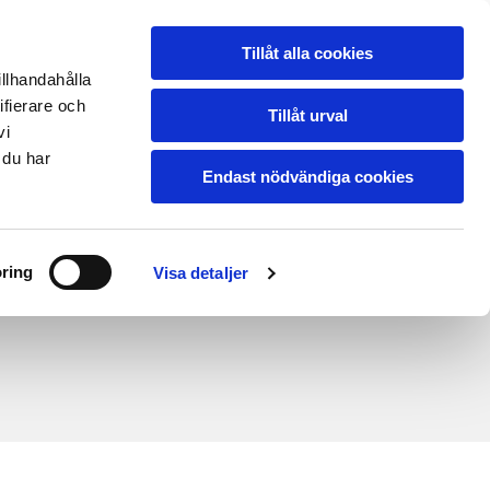
HETER
OM OSS
PRISFÖRFRÅGAN
Tillåt alla cookies
illhandahålla
ifierare och
Tillåt urval
vi
 du har
Endast nödvändiga cookies
CE I GÖTEBORG
gesystem • Laddboxar
ring
Visa detaljer