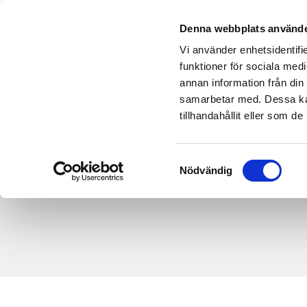
LADDBOX
UTB
Denna webbplats använde
Vi använder enhetsidentifie
funktioner för sociala medi
annan information från din
samarbetar med. Dessa kan
Kontaktuppgi
tillhandahållit eller som d
Elservice • Datanät
Samtyckesval
Nödvändig